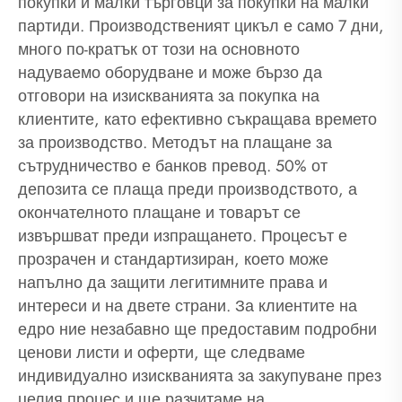
покупки и малки търговци за покупки на малки
партиди. Производственият цикъл е само 7 дни,
много по-кратък от този на основното
надуваемо оборудване и може бързо да
отговори на изискванията за покупка на
клиентите, като ефективно съкращава времето
за производство. Методът на плащане за
сътрудничество е банков превод. 50% от
депозита се плаща преди производството, а
окончателното плащане и товарът се
извършват преди изпращането. Процесът е
прозрачен и стандартизиран, което може
напълно да защити легитимните права и
интереси и на двете страни. За клиентите на
едро ние незабавно ще предоставим подробни
ценови листи и оферти, ще следваме
индивидуално изискванията за закупуване през
целия процес и ще разчитаме на