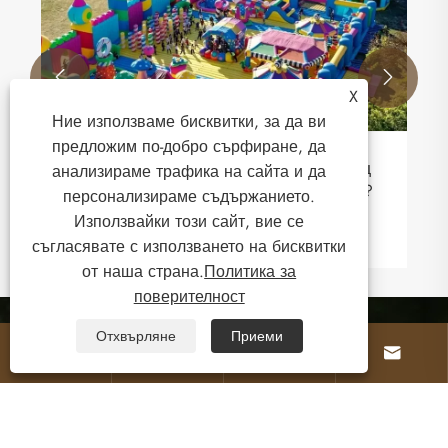


X
Ние използваме бисквитки, за да ви
предложим по-добро сърфиране, да
анализираме трафика на сайта и да
персонализираме съдържанието.
Използвайки този сайт, вие се
съгласявате с използването на бисквитки
от наша страна.
Политика за
поверителност
За нас
Отхвърляне
Приеми




Продукти