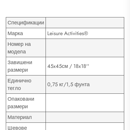
Спецификации
Марка
Leisure Activities®
Номер на
модела
Завишени
45x45см / 18x18''
размери
Единично
0,75 кг/1,5 фунта
тегло
Опаковани
размери
Материал
Шевове