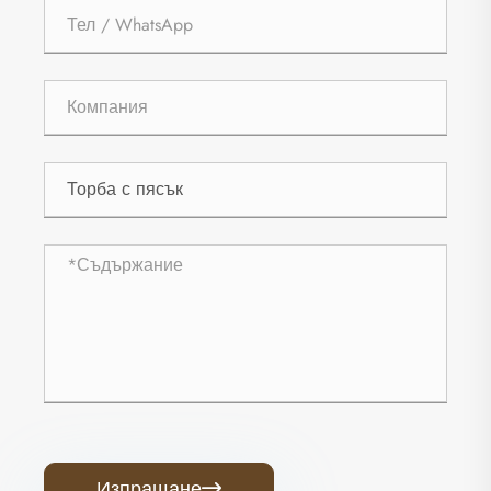
Изпращане
