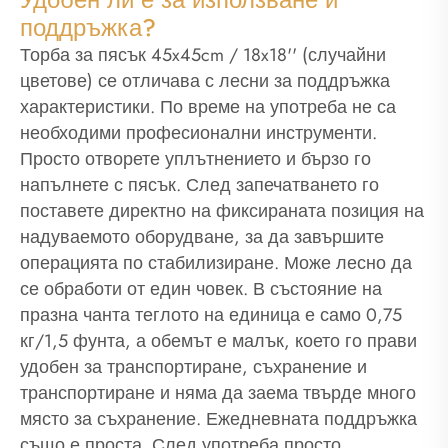
поддръжка?
Торба за пясък 45x45cm / 18x18'' (случайни
цветове) се отличава с лесни за поддръжка
характеристики. По време на употреба не са
необходими професионални инструменти.
Просто отворете уплътнението и бързо го
напълнете с пясък. След запечатването го
поставете директно на фиксираната позиция на
надуваемото оборудване, за да завършите
операцията по стабилизиране. Може лесно да
се обработи от един човек. В състояние на
празна чанта теглото на единица е само 0,75
кг/1,5 фунта, а обемът е малък, което го прави
удобен за транспортиране, съхранение и
транспортиране и няма да заема твърде много
място за съхранение. Ежедневната поддръжка
също е проста. След употреба просто