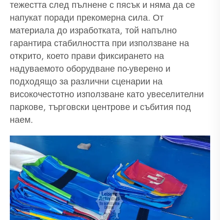
тежестта след пълнене с пясък и няма да се
напукат поради прекомерна сила. От
материала до изработката, той напълно
гарантира стабилността при използване на
открито, което прави фиксирането на
надуваемото оборудване по-уверено и
подходящо за различни сценарии на
високочестотно използване като увеселителни
паркове, търговски центрове и събития под
наем.