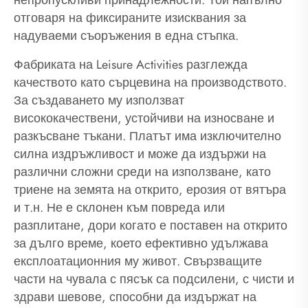
непропускливи принадлежности. Той напълно
отговаря на фиксираните изисквания за
надуваеми съоръжения в една стъпка.
Фабриката на Leisure Activities разглежда
качеството като сърцевина на производството.
За създаването му използват
висококачествени, устойчиви на износване и
разкъсване тъкани. Платът има изключително
силна издръжливост и може да издържи на
различни сложни среди на използване, като
триене на земята на открито, ерозия от вятъра
и т.н. Не е склонен към повреда или
разплитане, дори когато е поставен на открито
за дълго време, което ефективно удължава
експлоатационния му живот. Свързващите
части на чувала с пясък са подсилени, с чисти и
здрави шевове, способни да издържат на