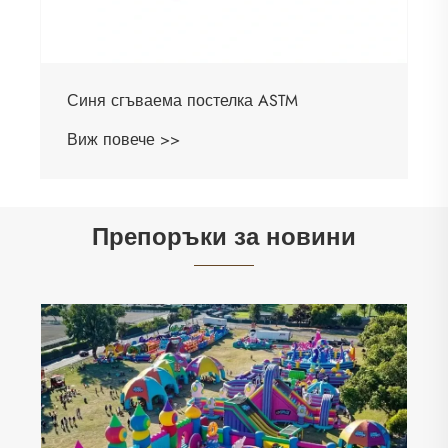
Препоръки за новини
Мини надуваемите надуваеми замъци
най-доброто забавление на задната
врата ли са?
Виж повече >>