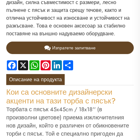
дизайн, силна съвместимост с размери, лесно
пълнене с пясък и защита срещу течове, както и
отлична устойчивост на износване и устойчивост на
разкъсване. Това е основен аксесоар за стабилно
поставяне на външно надуваемо оборудване.
Изпратете запитване
Facebook
X
WhatsApp
Pinterest
LinkedIn
Share
Описание на продукта
Кои са основните дизайнерски
акценти на тази торба с пясък?
Торбата с пясък 45x45cm / 18x18'' (в
произволни цветове) приема изключителния
нов дизайн, който е различен от обикновените
торби с пясък. Той е специално пригоден да