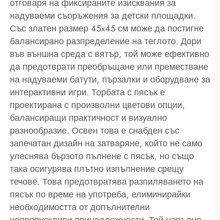
отговаря на фиксираните изисквания за
надуваеми съоръжения за детски площадки.
Със златен размер 45x45 см може да постигне
балансирано разпределение на теглото. Дори
във външна среда с вятър, той може ефективно
да предотврати преобръщане или преместване
на надуваеми батути, пързалки и оборудване за
интерактивни игри. Торбата с пясък е
проектирана с произволни цветови опции,
балансиращи практичност и визуално
разнообразие. Освен това е снабден със
запечатан дизайн на затваряне, който не само
улеснява бързото пълнене с пясък, но също
така осигурява плътно изпълнение срещу
течове. Това предотвратява разпиляването на
пясък по време на употреба, елиминирайки
необходимостта от допълнителни