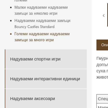
големи
Малки надуваеми надуваеми
замъци за няколко игри
Надуваеми надуваеми замъци
Bouncy Castles Standard
Големи надуваеми надуваеми
замъци за много игри
Опи
Гмурн
Надуваеми спортни игри
допъл
суха 
живот
Надуваеми интерактивни единици
Надуваеми аксесоари
Спец
Мар