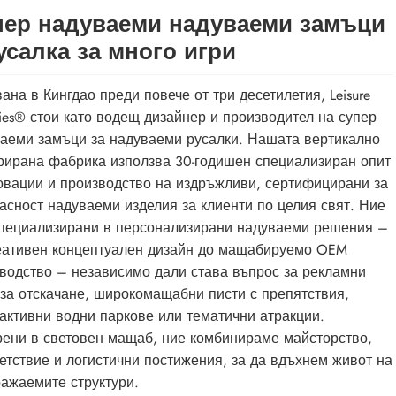
пер надуваеми надуваеми замъци
усалка за много игри
ана в Кингдао преди повече от три десетилетия, Leisure
ities® стои като водещ дизайнер и производител на супер
аеми замъци за надуваеми русалки. Нашата вертикално
рирана фабрика използва 30-годишен специализиран опит
овации и производство на издръжливи, сертифицирани за
асност надуваеми изделия за клиенти по целия свят. Ние
пециализирани в персонализирани надуваеми решения –
еативен концептуален дизайн до мащабируемо OEM
водство – независимо дали става въпрос за рекламни
за отскачане, широкомащабни писти с препятствия,
активни водни паркове или тематични атракции.
ени в световен мащаб, ние комбинираме майсторство,
етствие и логистични постижения, за да вдъхнем живот на
ажаемите структури.