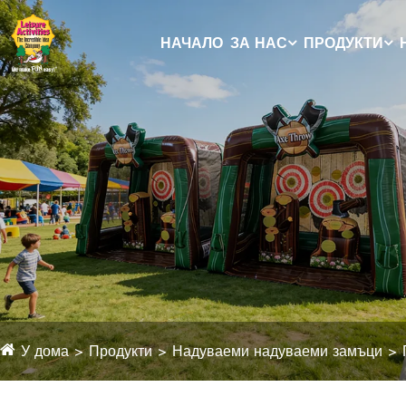
НАЧАЛО
ЗА НАС
ПРОДУКТИ
У дома
Продукти
Надуваеми надуваеми замъци