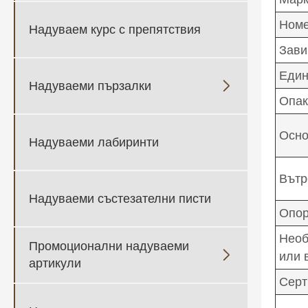
Номе
Надуваем курс с препятствия
Зави
Един
Надуваеми пързалки

Опак
Осно
Надуваеми лабиринти
Вътр
Надуваеми състезателни писти
Опор
Необ
Промоционални надуваеми

или 
артикули
Серт