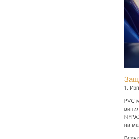
Защ
1. Из
PVC м
винил
NFPA7
на ма
Всичк