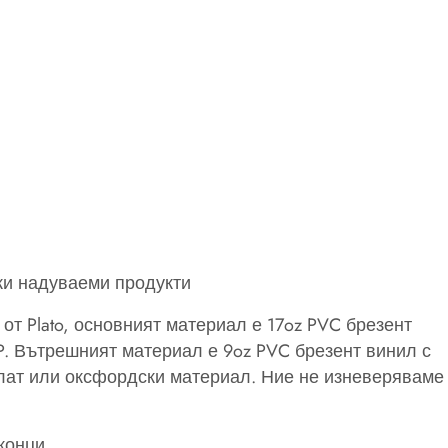
ки надуваеми продукти
 от Plato, основният материал е 17oz PVC брезент
P. Вътрешният материал е 9oz PVC брезент винил с
 плат или оксфордски материал. Ние не изневеряваме
конци.