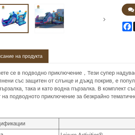
F
сание на продукта
ете се в подводно приключение，Тези супер надувае
нени със защитен от слънце и дъжд покрив, е попул
пързалка, така и като водна пързалка. В комплект с
 на подводното приключение за безкрайно тематичн
ификации
ка
Leisure Activities®