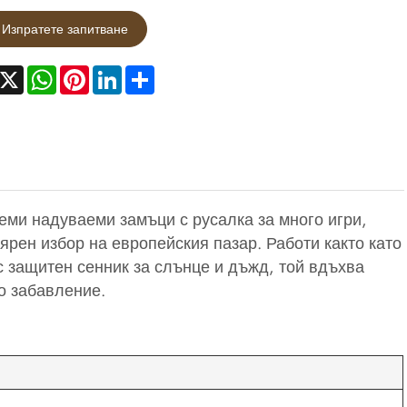
Изпратете запитване
acebook
X
WhatsApp
Pinterest
LinkedIn
Share
ми надуваеми замъци с русалка за много игри,
ярен избор на европейския пазар. Работи както като
ъс защитен сенник за слънце и дъжд, той вдъхва
о забавление.