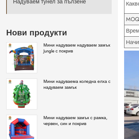
Надуваем тунел за пълзене
Какв
MO
Врем
Нови продукти
Начи
Мини надуваем надуваем замък
Jungle с покрив
Мини надуваема коледна елха с
надуваем замък
Мини надуваем замък с рамка,
червен, син и покрив