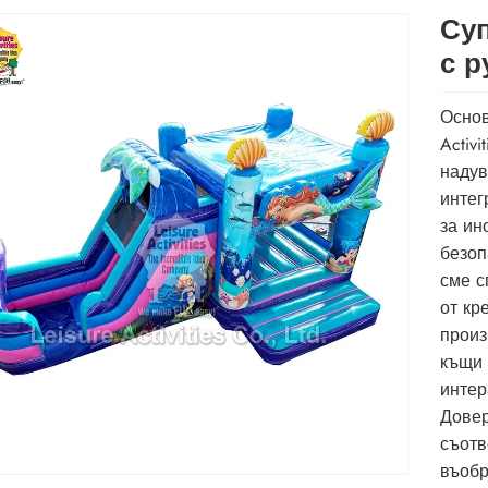
Су
с р
Основ
Activ
надув
интег
за ин
безоп
сме с
от кр
произ
къщи 
интер
Довер
съотв
въобр