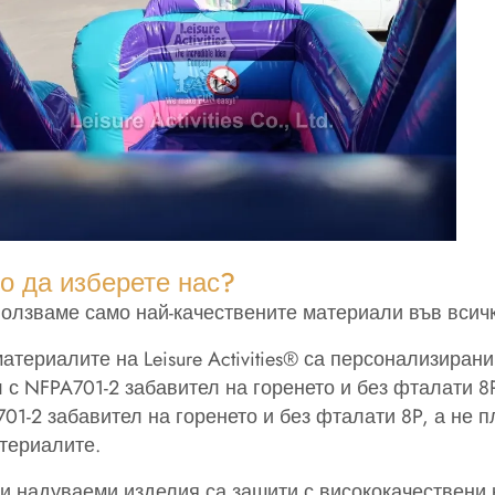
о да изберете нас?
ползваме само най-качествените материали във всич
атериалите на Leisure Activities® са персонализирани
 с NFPA701-2 забавител на горенето и без фталати 8
01-2 забавител на горенето и без фталати 8P, а не
териалите.
и надуваеми изделия са зашити с висококачествени 