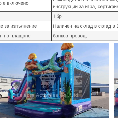
о е включено
инструкции за игра, сертифи
Q
1 бр
е за изпълнение
Наличен на склад в склад в 
н на плащане
банков превод,