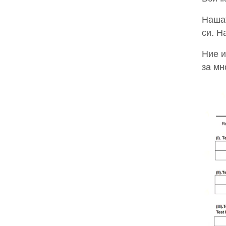
Нашат
си. Н
Ние и
за мн