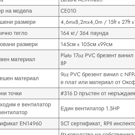
р на модела
CE010
шени размери
4,6mx8,2mx4,0m / 15ft x 27ft 
ично тегло
164 кг/ 364 паунда
овани размери
145см x 105см x99см
Plato 17oz PVC брезент винил
вен материал
8P
9oz PVC брезент винил с NFP
ешен материал
е плат или материал от Окс
ни точки
#316 D пръстен от неръждаем
ходим е вентилатор
Един вентилатор 1.5HP
вентилатор
ификат EN14960
SCT сертификат, RPII инспек
Ръководство на собственика,