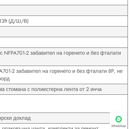
x13ft (Д/Ш/В)
 с NFPA701-2 забавител на горенето и без фталати
A701-2 забавител на горенето и без фталати 8P, не
форд
а стомана с полиестерна лента от 2 инча
торски доклад
WhatsApp
 опаковъчна чанта, комплекти за ремонт,